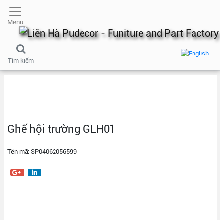
Menu
Tìm kiếm
Ghế hội trường GLH01
Tên mã: SP04062056599